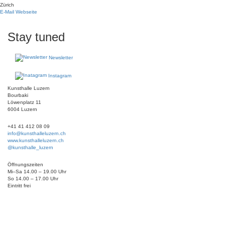
Zürich
E-Mail
Webseite
Stay tuned
Newsletter
Instagram
Kunsthalle Luzern
Bourbaki
Löwenplatz 11
6004 Luzern
+41 41 412 08 09
info@kunsthalleluzern.ch
www.kunsthalleluzern.ch
@kunsthalle_luzern
Öffnungszeiten
Mi–Sa 14.00 – 19.00 Uhr
So 14.00 – 17.00 Uhr
Eintritt frei