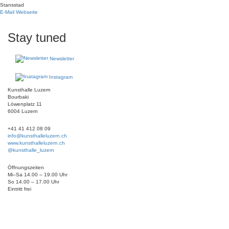
Stansstad
E-Mail
Webseite
Stay tuned
Newsletter
Instagram
Kunsthalle Luzern
Bourbaki
Löwenplatz 11
6004 Luzern
+41 41 412 08 09
info@kunsthalleluzern.ch
www.kunsthalleluzern.ch
@kunsthalle_luzern
Öffnungszeiten
Mi–Sa 14.00 – 19.00 Uhr
So 14.00 – 17.00 Uhr
Eintritt frei